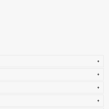
+
+
+
+