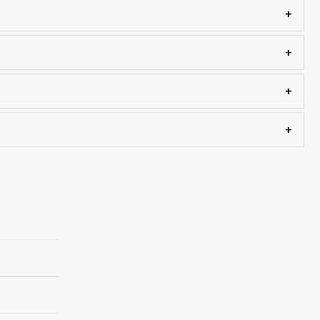
+
+
+
+