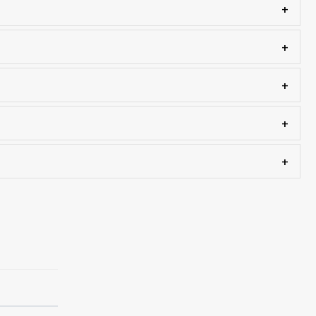
+
+
+
+
+