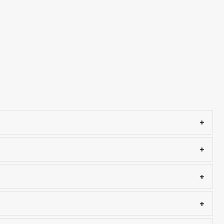
+
+
+
+