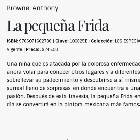
Browne, Anthony
La pequeña Frida
ISBN:
Clave:
Colección:
9786071662736 |
100825E |
LOS ESPECIA
Precio:
Vigente |
$245.00
Una niña que es atacada por la dolorosa enfermedad
añora volar para conocer otros lugares y a diferente
sobrellevar su padecimiento y descubrirse a sí misma.
surreal lleno de sorpresas, en donde encuentra a un
pasión. Después de esta travesía, la pequeña Frida e
día se convertirá en la pintora mexicana más famosa