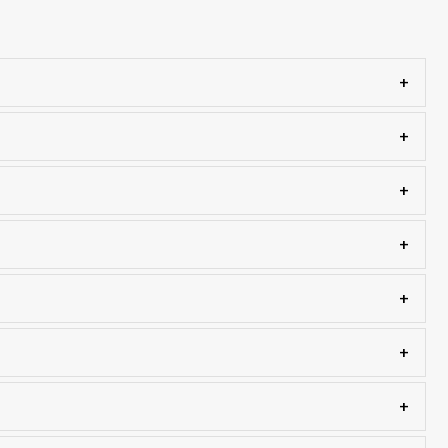
+
+
+
+
+
+
+