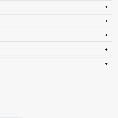
+
+
+
+
+