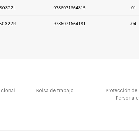
9786071664815
.01
50322L
9786071664181
.04
50322R
ucional
Bolsa de trabajo
Protección de
Personale