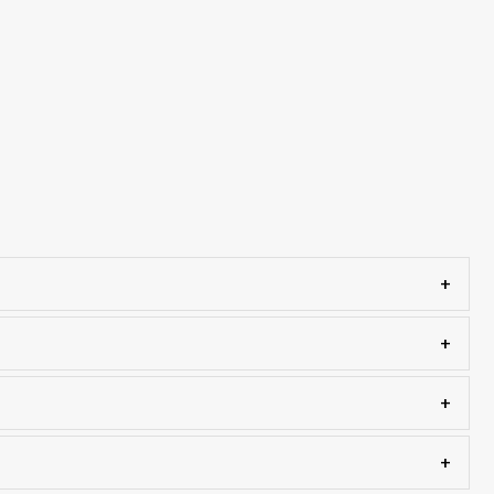
+
+
+
+