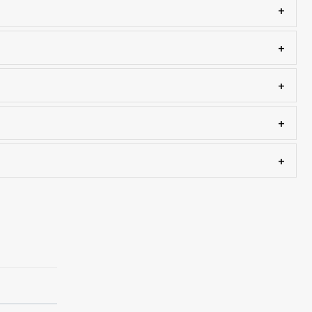
+
+
+
+
+