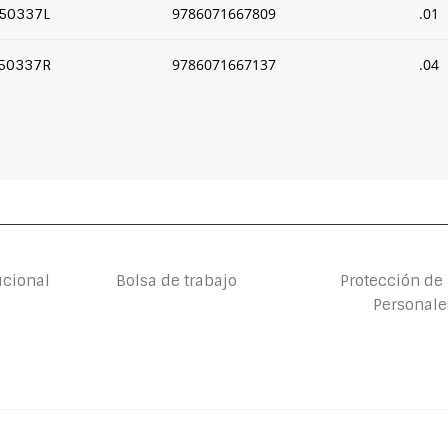
9786071667809
.01
50337L
9786071667137
.04
50337R
ucional
Bolsa de trabajo
Protección de
Personale