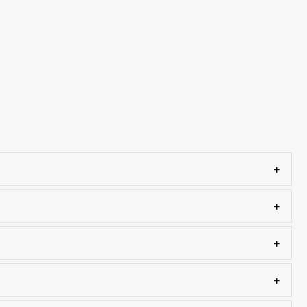
+
+
+
+