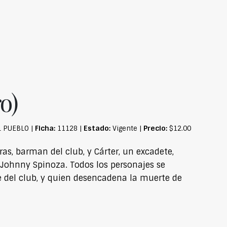
o)
Ficha:
Estado:
Precio:
L PUEBLO |
11128 |
Vigente |
$12.00
as, barman del club, y Cárter, un excadete,
 Johnny Spinoza. Todos los personajes se
e del club, y quien desencadena la muerte de