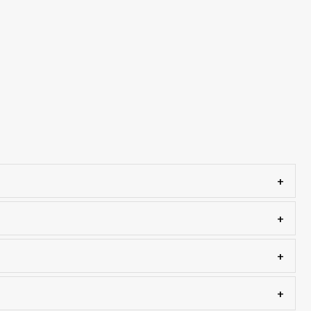
+
+
+
+