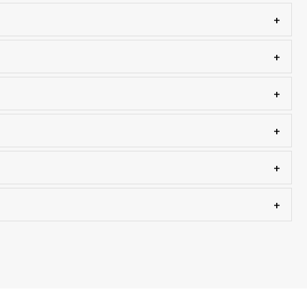
+
+
+
+
+
+