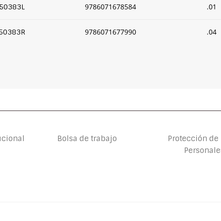
9786071678584
.01
50383L
9786071677990
.04
50383R
ucional
Bolsa de trabajo
Protección de
Personale