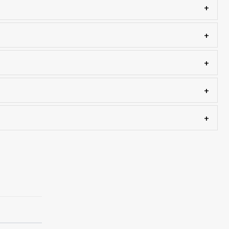
+
+
+
+
+