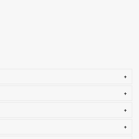
+
+
+
+