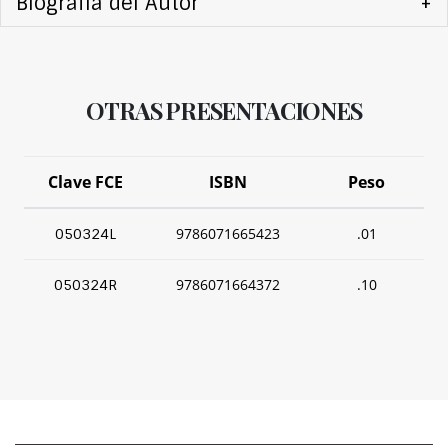
Biografía del Autor
+
OTRAS PRESENTACIONES
Clave FCE
ISBN
Peso
9786071665423
.01
050324L
9786071664372
.10
050324R