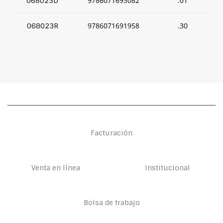
9786071693082
.01
068023D
9786071691958
.30
068023R
Facturación
Venta en línea
Institucional
Bolsa de trabajo