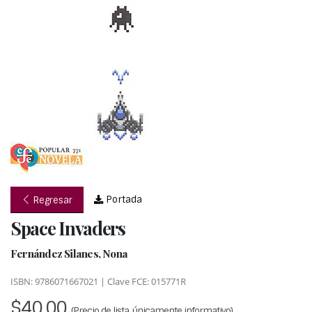
Portada
Regresar
Space Invaders
Fernández Silanes, Nona
ISBN: 9786071667021 | Clave FCE: 015771R
$40.00
(Precio de lista, únicamente informativo)