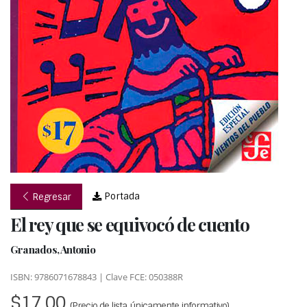
Portada
Regresar
El rey que se equivocó de cuento
Granados, Antonio
ISBN: 9786071678843 | Clave FCE: 050388R
$17.00
(Precio de lista, únicamente informativo)