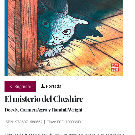
Portada
Regresar
El misterio del Cheshire
Deedy, Carmen Agra y Randall Wright
ISBN: 9786071680662 | Clave FCE: 100399D