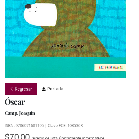
Portada
Regresar
Óscar
Camp. Joaquín
ISBN: 9786071681195 | Clave FCE: 103536R
$70.00
(Precio de lista, únicamente informativo)