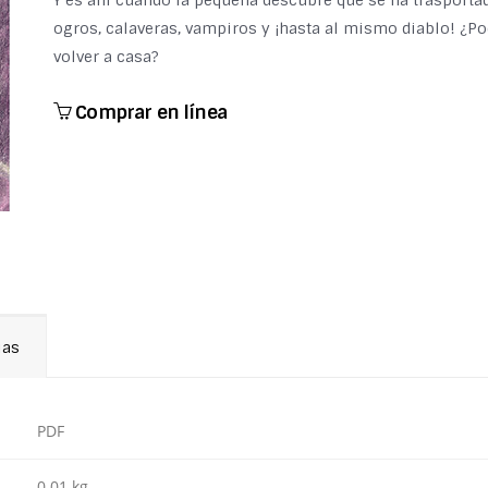
Y es ahí cuando la pequeña descubre que se ha trasport
ogros, calaveras, vampiros y ¡hasta al mismo diablo! ¿Po
volver a casa?
Comprar en línea
ias
PDF
0.01 kg