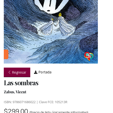
Portada
Regresar
Las sombras
Zabus, Vicent
ISBN: 9786071686022 | Clave FCE: 105213R
$299.00
(Precio de lista, únicamente informativo)