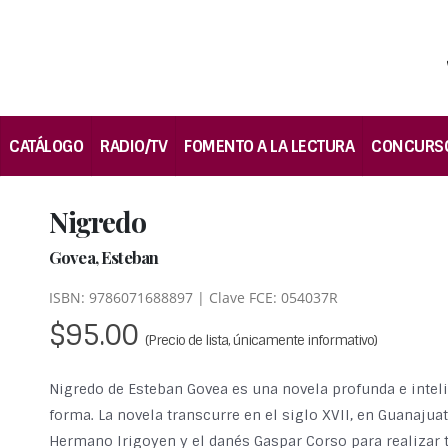
CATÁLOGO
RADIO/TV
FOMENTO A LA LECTURA
CONCURS
Nigredo
Govea, Esteban
ISBN: 9786071688897 | Clave FCE: 054037R
$95.00
(Precio de lista, únicamente informativo)
Nigredo de Esteban Govea es una novela profunda e intel
forma. La novela transcurre en el siglo XVII, en Guanajua
Hermano Irigoyen y el danés Gaspar Corso para realizar 