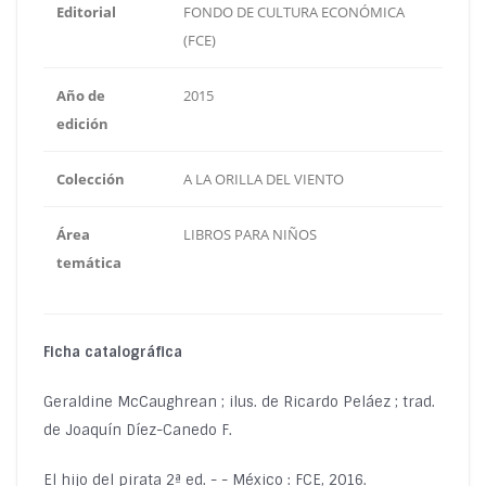
Editorial
FONDO DE CULTURA ECONÓMICA
(FCE)
Año de
2015
edición
Colección
A LA ORILLA DEL VIENTO
Área
LIBROS PARA NIÑOS
temática
Ficha catalográfica
Geraldine McCaughrean ; ilus. de Ricardo Peláez ; trad.
de Joaquín Díez-Canedo F.
El hijo del pirata 2ª ed. - - México : FCE, 2016.