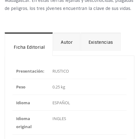
Madagascar. En estas tierras lejanas y desconocidas, plagadas
de peligros, los tres jóvenes encuentran la clave de sus vidas.
Autor
Existencias
Ficha Editorial
Presentación:
RUSTICO
Peso
0.25 kg
Idioma
ESPAÑOL
Idioma
INGLES
original