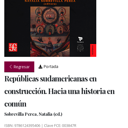
Portada
Regresar
Repúblicas sudamericanas en
construcción. Hacia una historia en
común
Sobrevilla Perea, Natalia (ed.)
ISBN: 9786124395406 | Clave FCE: 003847R