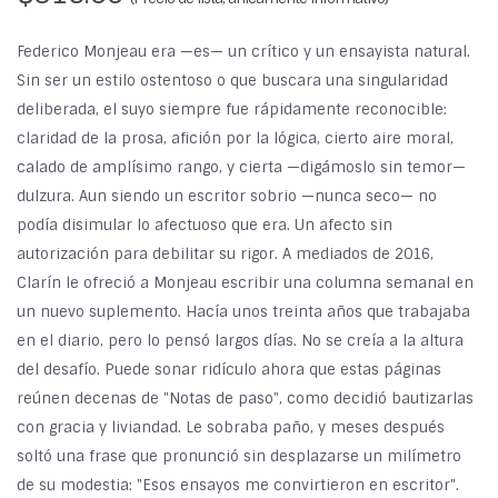
Federico Monjeau era —es— un crítico y un ensayista natural.
Sin ser un estilo ostentoso o que buscara una singularidad
deliberada, el suyo siempre fue rápidamente reconocible:
claridad de la prosa, afición por la lógica, cierto aire moral,
calado de amplísimo rango, y cierta —digámoslo sin temor—
dulzura. Aun siendo un escritor sobrio —nunca seco— no
podía disimular lo afectuoso que era. Un afecto sin
autorización para debilitar su rigor. A mediados de 2016,
Clarín le ofreció a Monjeau escribir una columna semanal en
un nuevo suplemento. Hacía unos treinta años que trabajaba
en el diario, pero lo pensó largos días. No se creía a la altura
del desafío. Puede sonar ridículo ahora que estas páginas
reúnen decenas de "Notas de paso", como decidió bautizarlas
con gracia y liviandad. Le sobraba paño, y meses después
soltó una frase que pronunció sin desplazarse un milímetro
de su modestia: "Esos ensayos me convirtieron en escritor".