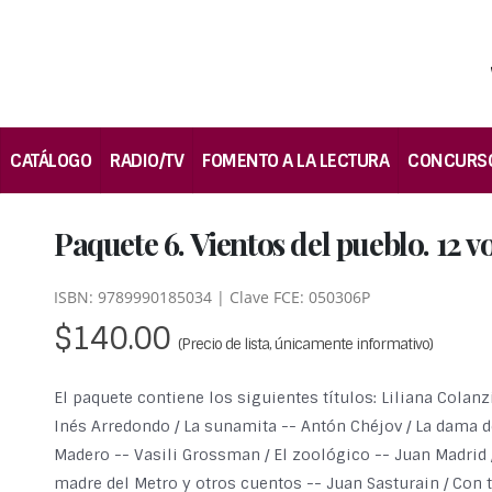
CATÁLOGO
RADIO/TV
FOMENTO A LA LECTURA
CONCURS
Paquete 6. Vientos del pueblo. 12 vo
ISBN: 9789990185034 | Clave FCE: 050306P
$140.00
(Precio de lista, únicamente informativo)
El paquete contiene los siguientes títulos: Liliana Colan
Inés Arredondo / La sunamita -- Antón Chéjov / La dama de
Madero -- Vasili Grossman / El zoológico -- Juan Madrid /
madre del Metro y otros cuentos -- Juan Sasturain / Con 