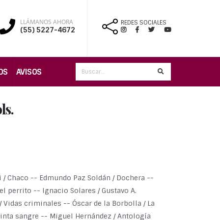
LLÁMANOS AHORA
REDES SOCIALES
(55) 5227-4672
OS
AVISOS
ls.
zi / Chaco -- Edmundo Paz Soldán / Dochera --
l perrito -- Ignacio Solares / Gustavo A.
 Vidas criminales -- Óscar de la Borbolla / La
tinta sangre -- Miguel Hernández / Antología