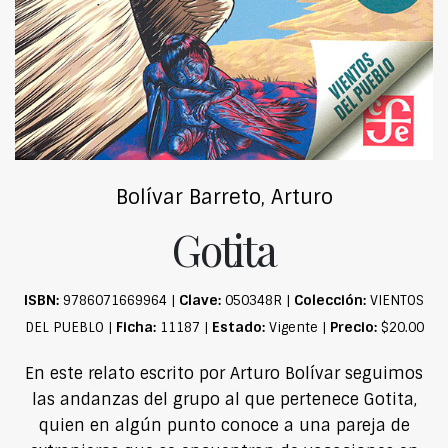
Bolívar Barreto, Arturo
Gotita
ISBN:
Clave:
Colección:
9786071669964 |
050348R |
VIENTOS
Ficha:
Estado:
Precio:
DEL PUEBLO |
11187 |
Vigente |
$20.00
En este relato escrito por Arturo Bolívar seguimos
las andanzas del grupo al que pertenece Gotita,
quien en algún punto conoce a una pareja de