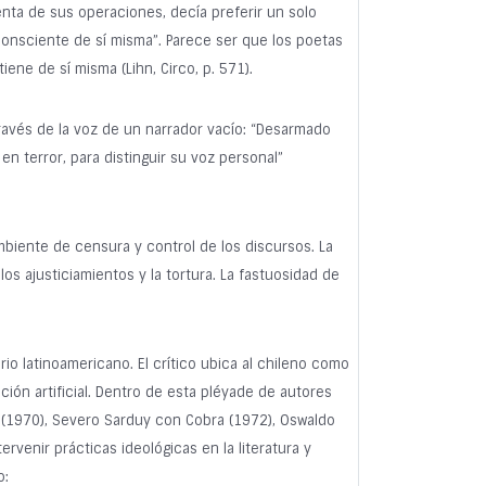
nta de sus operaciones, decía preferir un solo
consciente de sí misma”. Parece ser que los poetas
iene de sí misma (Lihn, Circo, p. 571).
través de la voz de un narrador vacío: “Desarmado
n terror, para distinguir su voz personal”
mbiente de censura y control de los discursos. La
os ajusticiamientos y la tortura. La fastuosidad de
rio latinoamericano. El crítico ubica al chileno como
ión artificial. Dentro de esta pléyade de autores
 (1970), Severo Sarduy con Cobra (1972), Oswaldo
rvenir prácticas ideológicas en la literatura y
o: