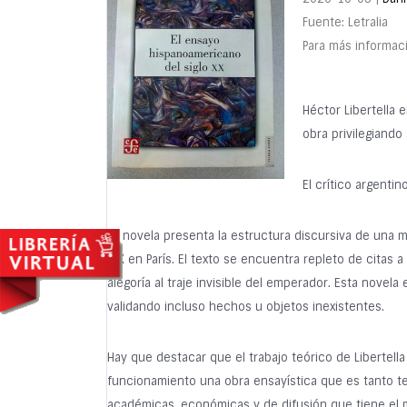
Fuente: Letralia
Para más informa
Héctor Libertella 
obra privilegiando
El crítico argenti
La novela presenta la estructura discursiva de una m
XIX en París. El texto se encuentra repleto de cita
alegoría al traje invisible del emperador. Esta novel
validando incluso hechos u objetos inexistentes.
Hay que destacar que el trabajo teórico de Libertell
funcionamiento una obra ensayística que es tanto teo
académicas, económicas y de difusión que tiene el mer