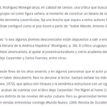
az, Rodríguez Monegal lanza, en calidad de censor, una crítica que busca
propio rol como figura señera, al momento de construir un ideario de la 
tella denomina cavernícolas, fija una brecha que separa a estos autores
w configuró como el pos-boom a partir de: “Isabel Allende, Antonio Sk
as: “o sea: algunos jóvenes desconocidos están dispuestos a salir a ens
a literaria de la América hispánica” (Rodríguez, p. 36). El crítico urug
tesis americanista, al apelar al posestructuralismo y cierta academia
ejo Carpentier y Carlos Fuentes, entre otros.
esde fines de los años sesenta, y en algunos panoramas que el autor 
 haber descubierto. Para no abrumar al lector, bastará señalar los más
, 1972), que aplica Lévi-Strauss y la semántica estructural con un rigo
 acaban de culminar con el libro Alejo Carpentier: The Pilgrim at home 
ura distinta de las novelas del autor cubano. Pero su generosidad term
n sendas entrevistas conmigo (Mundo Nuevo, 1966; Revista de Occidente