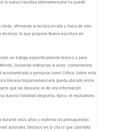
bre la nueva narrativa latinoamericana no puede
tarde, afirmando la lectura errada y fuera de sitio
o lecturas, lo que propone Nueva escritura en
texto un trabajo específicamente teórico o peor
l Método. Groserías indirectas al autor, comentarista
 mal acostumbrada a pensarse como Crítica. Sobre esta
rítica literaria hispanoamericana queda ubicado entre
jeto que las desvaría: el de una información
a ilusoria Totalidad despunta, típico, el neutralismo
ana durante esos años y reafirma los presupuestos
es autorales. Destaco en la cita lo que Libertella