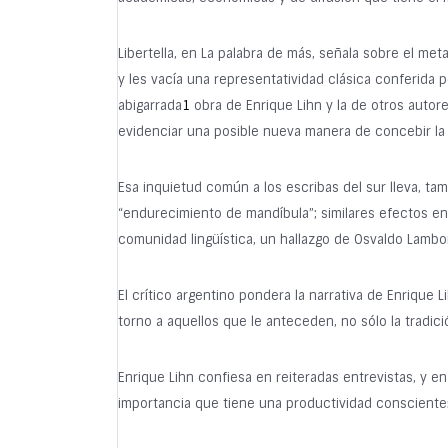
Libertella, en La palabra de más, señala sobre el me
y les vacía una representatividad clásica conferida po
abigarrada
1
obra de Enrique Lihn y la de otros autore
evidenciar una posible nueva manera de concebir la 
Esa inquietud común a los escribas del sur lleva, ta
“endurecimiento de mandíbula”; similares efectos en s
comunidad lingüística, un hallazgo de Osvaldo Lamborg
El crítico argentino pondera la narrativa de Enrique
torno a aquellos que le anteceden, no sólo la tradic
Enrique Lihn confiesa en reiteradas entrevistas, y en
importancia que tiene una productividad consciente