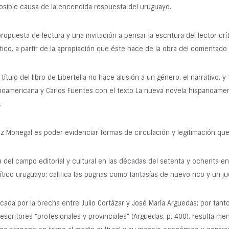
 posible causa de la encendida respuesta del uruguayo.
puesta de lectura y una invitación a pensar la escritura del lector crít
rítico, a partir de la apropiación que éste hace de la obra del comentado 
tulo del libro de Libertella no hace alusión a un género, el narrativo, y
noamericana y Carlos Fuentes con el texto La nueva novela hispanoameri
.
uez Monegal es poder evidenciar formas de circulación y legitimación que
 del campo editorial y cultural en las décadas del setenta y ochenta en
ítico uruguayo; califica las pugnas como fantasías de nuevo rico y un ju
cada por la brecha entre Julio Cortázar y José María Arguedas; por tant
s escritores “profesionales y provinciales” (Arguedas, p. 400), resulta me