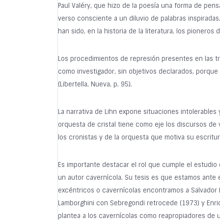
Paul Valéry, que hizo de la poesía una forma de pen
verso consciente a un diluvio de palabras inspirada
han sido, en la historia de la literatura, los pioneros
Los procedimientos de represión presentes en las tre
como investigador, sin objetivos declarados, porque 
(Libertella, Nueva, p. 95).
La narrativa de Lihn expone situaciones intolerable
orquesta de cristal tiene como eje los discursos de v
los cronistas y de la orquesta que motiva su escritu
Es importante destacar el rol que cumple el estudio de
un autor cavernícola. Su tesis es que estamos ante e
excéntricos o cavernícolas encontramos a Salvador 
Lamborghini con Sebregondi retrocede (1973) y Enrique
plantea a los cavernícolas como reapropiadores de un