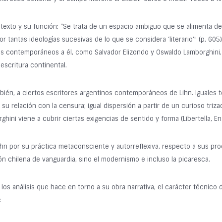
tatexto y su función: “Se trata de un espacio ambiguo que se alimenta de
r tantas ideologías sucesivas de lo que se considera ‘literario’” (p. 605).
s contemporáneos a él, como Salvador Elizondo y Oswaldo Lamborghini, a 
escritura continental.
mbién, a ciertos escritores argentinos contemporáneos de Lihn. Iguales 
u relación con la censura; igual dispersión a partir de un curioso trizad
hini viene a cubrir ciertas exigencias de sentido y forma (Libertella, En
 Lihn por su práctica metaconsciente y autorreflexiva, respecto a sus pr
ión chilena de vanguardia, sino el modernismo e incluso la picaresca.
 los análisis que hace en torno a su obra narrativa, el carácter técnico d
: