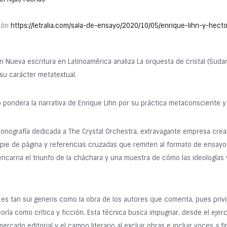
ción
https://letralia.com/sala-de-ensayo/2020/10/05/enrique-lihn-y-hector
en Nueva escritura en Latinoamérica analiza La orquesta de cristal (Suda
 su carácter metatextual.
no pondera la narrativa de Enrique Lihn por su práctica metaconsciente y 
onografía dedicada a The Crystal Orchestra, extravagante empresa creada
s a pie de página y referencias cruzadas que remiten al formato de ens
a encarna el triunfo de la cháchara y una muestra de cómo las ideologías y
a es tan sui generis como la obra de los autores que comenta, pues privi
ría como crítica y ficción. Esta técnica busca impugnar, desde el ejerci
cado editorial y el campo literario al excluir obras e incluir voces a f