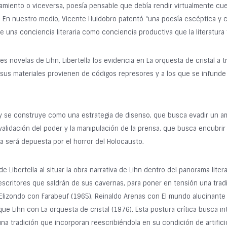
samiento o viceversa, poesía pensable que debía rendir virtualmente cue
s. En nuestro medio, Vicente Huidobro patentó “una poesía escéptica y 
 de una conciencia literaria como conciencia productiva que la literatura t
s novelas de Lihn, Libertella los evidencia en La orquesta de cristal a 
sus materiales provienen de códigos represores y a los que se infunde e
s y se construye como una estrategia de disenso, que busca evadir un a
alidación del poder y la manipulación de la prensa, que busca encubrir l
ra será depuesta por el horror del Holocausto.
 Libertella al situar la obra narrativa de Lihn dentro del panorama litera
scritores que saldrán de sus cavernas, para poner en tensión una tradic
Elizondo con Farabeuf (1965), Reinaldo Arenas con El mundo alucinante
 Lihn con La orquesta de cristal (1976). Esta postura crítica busca inte
a tradición que incorporan reescribiéndola en su condición de artifici