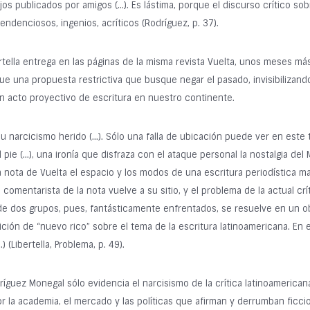
jos publicados por amigos (…). Es lástima, porque el discurso crítico so
endenciosos, ingenios, acríticos (Rodríguez, p. 37).
tella entrega en las páginas de la misma revista Vuelta, unos meses más 
e una propuesta restrictiva que busque negar el pasado, invisibilizand
n acto proyectivo de escritura en nuestro continente.
u narcicismo herido (…). Sólo una falla de ubicación puede ver en este 
el pie (…), una ironía que disfraza con el ataque personal la nostalgia de
 la nota de Vuelta el espacio y los modos de una escritura periodística
l comentarista de la nota vuelve a su sitio, y el problema de la actual c
 de dos grupos, pues, fantásticamente enfrentados, se resuelve en un ob
ión de “nuevo rico” sobre el tema de la escritura latinoamericana. En es
(Libertella, Problema, p. 49).
odríguez Monegal sólo evidencia el narcisismo de la crítica latinoameric
la academia, el mercado y las políticas que afirman y derrumban ficcion