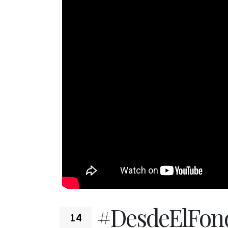
#DesdeElFond
14