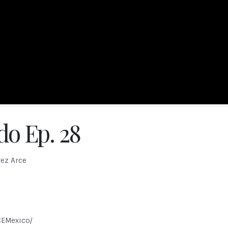
o Ep. 28
rez Arce
CEMexico/