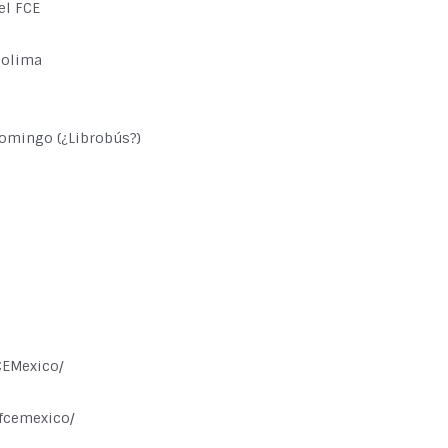
el FCE
Colima
 Domingo (¿Librobús?)
CEMexico/
/fcemexico/