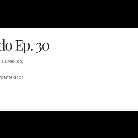
o Ep. 30
/FCEMexico/
/fcemexico/