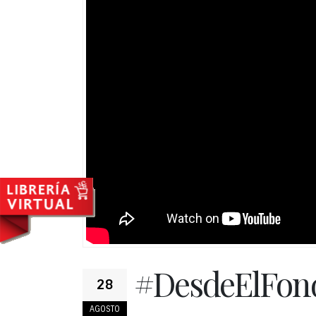
#DesdeElFond
28
AGOSTO