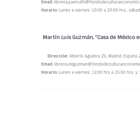
Email:
libreria.juanrulfo@fondodeculturaeconomic
Horario:
Lunes a viernes: 10:00 a 20:00 hrs., sábado
Martín Luis Guzmán, "Casa de México e
Dirección:
Alberto Aguilera 20, Madrid, España
Email:
libreria.mlguzman@fondodeculturaeconomi
Horario:
Lunes a viernes: 12:00 hrs a 15:00 hrs. y 